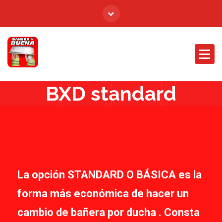
BXD standard
La opción STANDARD O BÁSICA es la
forma más económica de hacer un
cambio de bañera por ducha . Consta